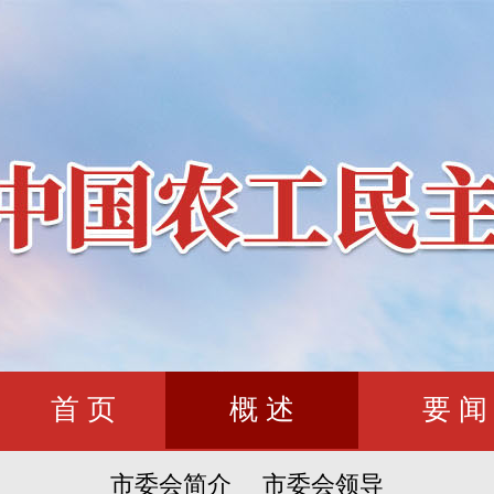
首 页
概 述
要 闻
市委会简介
市委会领导