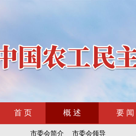
首 页
概 述
要 闻
市委会简介
市委会领导