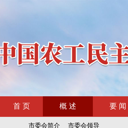
首 页
概 述
要 闻
市委会简介
市委会领导