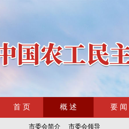
首 页
概 述
要 闻
市委会简介
市委会领导