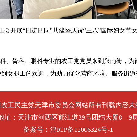
工会开展“四进四同”共建暨庆祝“三八”国际妇女
科、骨科、眼科专业的农工党党员来到兴南街，为
受到女职工的欢迎，为助力优化营商环境、服务街道
国农工民主党天津市委员会网站所有刊载内容未
地址：天津市河西区郁江道39号团结大厦8—9
备案号：津ICP备12006324号-1