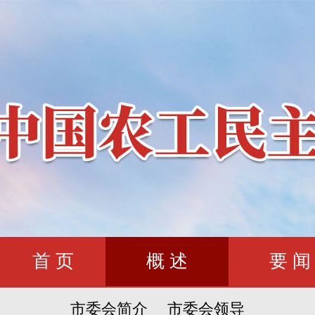
首 页
概 述
要 闻
市委会简介
市委会领导