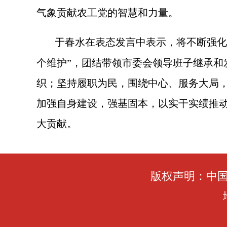
气象贡献农工党的智慧和力量
。
于春水在
表态发言
中
表示，将不断强化
个维护”，团结带领市委会领导班子继承
织；坚持履职
为民
，
围绕中心、
服务大局
加强自身建设
，
强基固
本，
以实干实绩推
大贡献。
版权声明：中