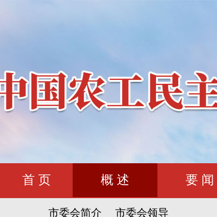
首 页
概 述
要 闻
市委会简介
市委会领导