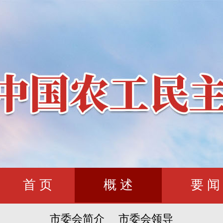
首 页
概 述
要 闻
市委会简介
市委会领导