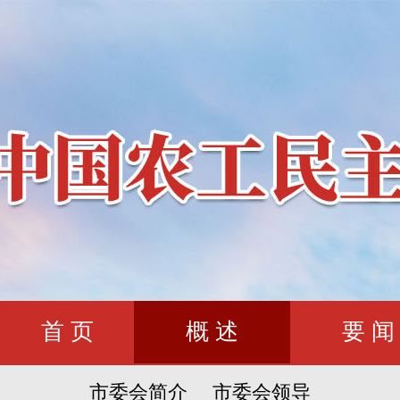
首 页
概 述
要 闻
市委会简介
市委会领导