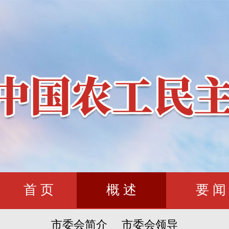
首 页
概 述
要 闻
市委会简介
市委会领导