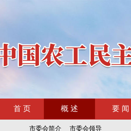
首 页
概 述
要 闻
市委会简介
市委会领导