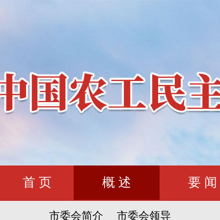
首 页
概 述
要 闻
市委会简介
市委会领导