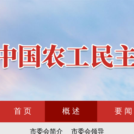
首 页
概 述
要 闻
市委会简介
市委会领导